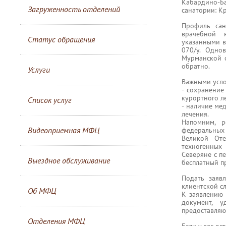
Кабардино-Ба
Загруженность отделений
санатории: Кр
Профиль сан
врачебной к
Статус обращения
указанными в
070/у. Одно
Мурманской о
обратно.
Услуги
Важными усло
- сохранение
курортного ле
Список услуг
- наличие ме
лечения.
Напомним, р
Видеоприемная МФЦ
федеральных 
Великой Оте
техногенных 
Северяне с п
Выездное обслуживание
бесплатный п
Подать заяв
клиентской с
Об МФЦ
К заявлению
документ, у
предоставляю
Отделения МФЦ
Если у вас ос