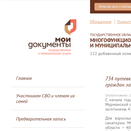
Версия для слабо
Обращения
Оценит
ГОСУДАРСТВЕННОЕ ОБЛ
МНОГОФУНКЦИОН
И МУНИЦИПАЛЬН
122 добавочный номер
Главная
734 путевк
граждан за
Участникам СВО и членам их
Опубликовано: 
С начала год
семей
Мурманской о
льготников, 4
Для взрослы
Предварительная запись
санатории: М
области — 40