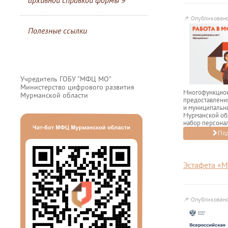
архивной справкой формы 9
📌
Опубликовано
Полезные ссылки
Учредитель ГОБУ "МФЦ МО"
Министерство цифрового развития
Многофункцио
Мурманской области
предоставлени
и муниципальн
Мурманской об
набор персонал
Под
Эстафета «
📌
Опубликовано