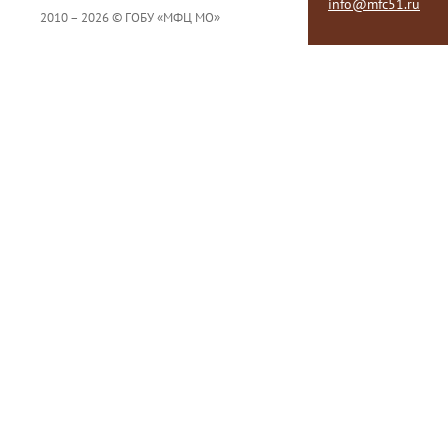
info@mfc51.ru
2010 – 2026 © ГОБУ «МФЦ МО»