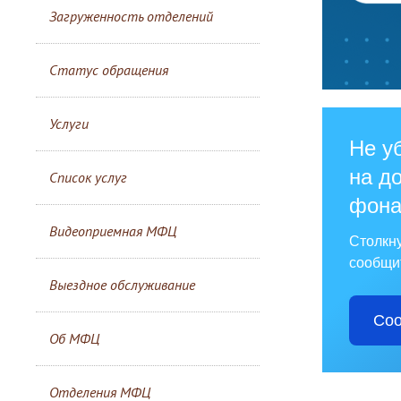
Загруженность отделений
Статус обращения
Услуги
Не у
на до
Список услуг
фона
Видеоприемная МФЦ
Столкн
сообщит
Выездное обслуживание
Соо
Об МФЦ
Отделения МФЦ