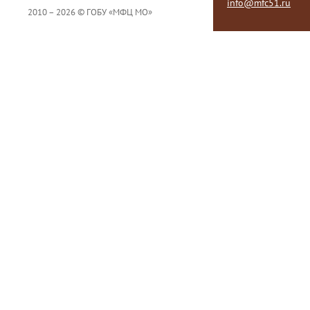
info@mfc51.ru
2010 – 2026 © ГОБУ «МФЦ МО»