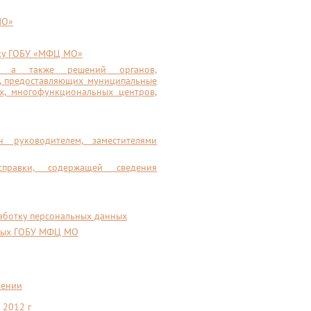
МО»
ику ГОБУ «МФЦ МО»
), а также решений органов,
в, предоставляющих муниципальные
х, многофункциональных центров,
 руководителем, заместителями
равки, содержащей сведения
аботку персональных данных
нных ГОБУ МФЦ МО
нении
 2012 г