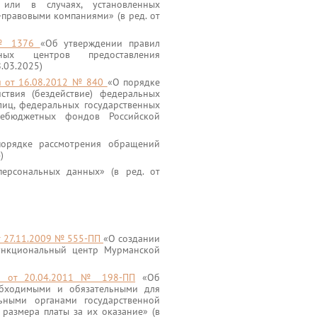
 или в случаях, установленных
-правовыми компаниями» (в ред. от
2 № 1376
«Об утверждении правил
ьных центров предоставления
8.03.2025)
и от 16.08.2012 № 840
«О порядке
твия (бездействие) федеральных
лиц, федеральных государственных
небюджетных фондов Российской
орядке рассмотрения обращений
)
рсональных данных» (в ред. от
т 27.11.2009 № 555-ПП
«О создании
функциональный центр Мурманской
ти от 20.04.2011 № 198-ПП
«Об
еобходимыми и обязательными для
льными органами государственной
размера платы за их оказание» (в