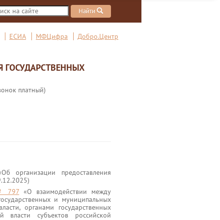
Найти
ЕСИА
МФЦифра
Добро.Центр
Я ГОСУДАРСТВЕННЫХ
вонок платный)
Об организации предоставления
9.12.2025)
 № 797
«О взаимодействии между
государственных и муниципальных
ласти, органами государственных
й власти субъектов российской