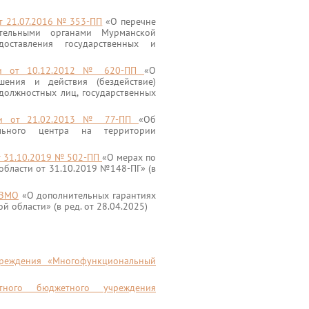
т 21.07.2016 № 353-ПП
«О перечне
нительными органами Мурманской
оставления государственных и
сти от 10.12.2012 № 620-ПП
«О
ения и действия (бездействие)
должностных лиц, государственных
сти от 21.02.2013 № 77-ПП
«Об
ального центра на территории
т 31.10.2019 № 502-ПП
«О мерах по
области от 31.10.2019 №148-ПГ» (в
-ЗМО
«О дополнительных гарантиях
 области» (в ред. от 28.04.2025)
учреждения «Многофункциональный
тного бюджетного учреждения