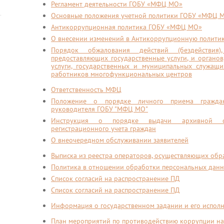
Регламент деятельности ГОБУ «МФЦ МО»
Основные положения учетной политики ГОБУ «МФЦ 
Антикоррупционная политика ГОБУ «МФЦ МО»
О внесении изменений в Антикоррупционную полит
Порядок обжалования действий (бездействия
предоставляющих государственные услуги, и органо
услуги, государственных и муниципальных служащи
работников многофункциональных центров
Ответственность МФЦ
Положение о порядке личного приема граждан
руководителя ГОБУ "МФЦ МО"
Инструкция о порядке выдачи архивной сп
регистрационного учета граждан
О внеочередном обслуживании заявителей
Выписка из реестра операторов, осуществляющих обр
Политика в отношении обработки персональных да
Список согласий на распространение ПД
Список согласий на распространение ПД
Информация о государственном задании и его испол
План мероприятий по противодействию коррупции на