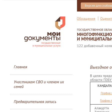
Версия для слабо
Обращения
Оценит
ГОСУДАРСТВЕННОЕ ОБЛ
МНОГОФУНКЦИОН
И МУНИЦИПАЛЬН
122 добавочный номер
Главная
Выездное 
В целях пред
области ГОБ
Участникам СВО и членам их
КАНДАЛА
семей
График 
График п
Предварительная запись
Алакуртти
Зареченск