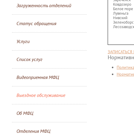
Ковдозеро
Загруженность отделений
Белое море
Лувеньга
Нивский
Зеленоборс
Статус обращения
Лесозаводс
Услуги
ЗАПИСАТЬСЯ 
Нормативн
Список услуг
Политик
Нормати
Видеоприемная МФЦ
Выездное обслуживание
Об МФЦ
Отделения МФЦ