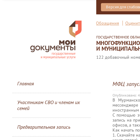
Версия для слабо
Обращения
Оценит
ГОСУДАРСТВЕННОЕ ОБЛ
МНОГОФУНКЦИОН
И МУНИЦИПАЛЬН
122 добавочный номер
Главная
МФЦ запус
Опубликовано: 4
В Мурманско
Участникам СВО и членам их
мессенджере 
семей
иностранным 
С помощью эт
запись на пр
офисов, а так
Предварительная запись
Как начать по
1. Скачайте 
компьютера).