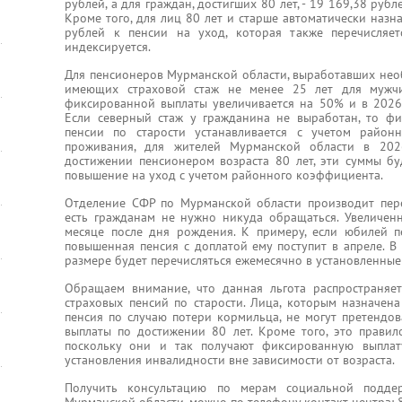
рублей, а для граждан, достигших 80 лет, - 19 169,38 рубле
Кроме того, для лиц 80 лет и старше автоматически назн
рублей к пенсии на уход, которая также перечисляе
индексируется.
Для пенсионеров Мурманской области, выработавших необ
имеющих страховой стаж не менее 25 лет для мужч
фиксированной выплаты увеличивается на 50% и в 2026 
Если северный стаж у гражданина не выработан, то фи
пенсии по старости устанавливается с учетом район
проживания, для жителей Мурманской области в 202
достижении пенсионером возраста 80 лет, эти суммы б
повышение на уход с учетом районного коэффициента.
Отделение СФР по Мурманской области производит пере
есть гражданам не нужно никуда обращаться. Увеличен
месяце после дня рождения. К примеру, если юбилей п
повышенная пенсия с доплатой ему поступит в апреле. 
размере будет перечисляться ежемесячно в установленные
Обращаем внимание, что данная льгота распространяет
страховых пенсий по старости. Лица, которым назначена
пенсия по случаю потери кормильца, не могут претендо
выплаты по достижении 80 лет. Кроме того, это правило
поскольку они и так получают фиксированную выпла
установления инвалидности вне зависимости от возраста.
Получить консультацию по мерам социальной подде
Мурманской области, можно по телефону контакт-центра: 