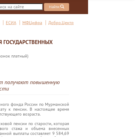
Найти
ЕСИА
МФЦифра
Добро.Центр
Я ГОСУДАРСТВЕННЫХ
вонок платный)
ет получают повышенную
асти
льного фонда России по Мурманской
ату к пенсии. В настоящее время
тствующего возраста.
ховой пенсии по старости, которая
ового стажа и объема внесенных
анной выплаты составляет 9 584,69