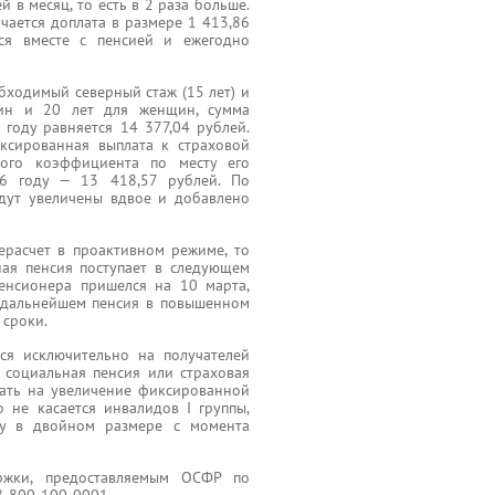
й в месяц, то есть в 2 раза больше.
ачается доплата в размере 1 413,86
тся вместе с пенсией и ежегодно
ходимый северный стаж (15 лет) и
ин и 20 лет для женщин, сумма
году равняется 14 377,04 рублей.
ксированная выплата к страховой
ного коэффициента по месту его
6 году — 13 418,57 рублей. По
удут увеличены вдвое и добавлено
расчет в проактивном режиме, то
ная пенсия поступает в следующем
енсионера пришелся на 10 марта,
В дальнейшем пенсия в повышенном
 сроки.
ся исключительно на получателей
 социальная пенсия или страховая
вать на увеличение фиксированной
 не касается инвалидов I группы,
ту в двойном размере с момента
ржки, предоставляемым ОСФР по
8-800-100-0001.