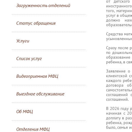
от детского
Загруженность отделений
иностранного
того, матери
услуг в обще
должно нах
Статус обращения
образователь
Средства мат
усыновленных.
Услуги
Сразу после 
по дошкольны
образование 
Список услуг
ребенка, в с
Заявление о
клиентской 
Видеоприемная МФЦ
каждого ребе
договора об
самостоятел
Выездное обслуживание
соглашений 
соглашений.
В 2026 году 
Об МФЦ
начиная с 20
доплату в ра
ребенка, рож
было, семья и
Отделения МФЦ