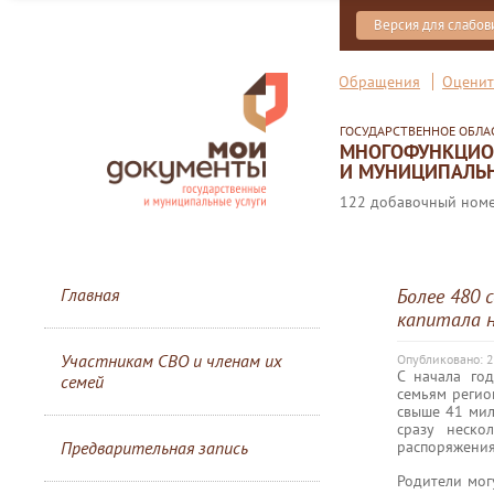
Версия для слабо
Обращения
Оценит
ГОСУДАРСТВЕННОЕ ОБЛ
МНОГОФУНКЦИОН
И МУНИЦИПАЛЬН
122 добавочный номер
Главная
Более 480 
капитала н
Участникам СВО и членам их
Опубликовано: 
С начала го
семей
семьям регио
свыше 41 мил
сразу неско
распоряжения
Предварительная запись
Родители мог