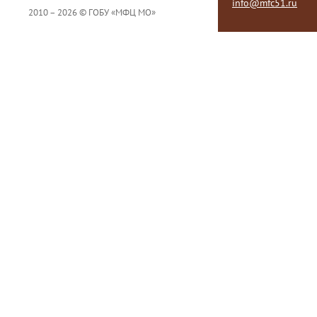
info@mfc51.ru
2010 – 2026 © ГОБУ «МФЦ МО»