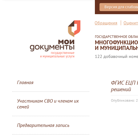
Версия для слабо
Обращения
Оценит
ГОСУДАРСТВЕННОЕ ОБЛ
МНОГОФУНКЦИОН
И МУНИЦИПАЛЬН
122 добавочный номер
Главная
ФГИС ЕЦП 
решений
Участникам СВО и членам их
Опубликовано: 
семей
Предварительная запись