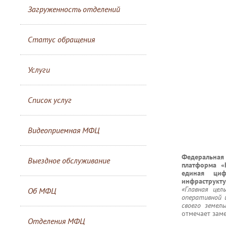
Загруженность отделений
Статус обращения
Услуги
Список услуг
Видеоприемная МФЦ
Федеральная
Выездное обслуживание
платформа «
единая циф
инфраструкту
«Главная це
Об МФЦ
оперативной 
своего земел
отмечает зам
Отделения МФЦ