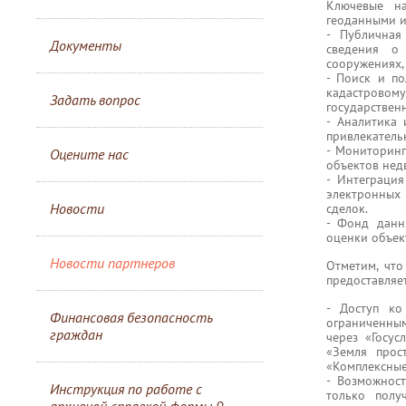
Ключевые на
геоданными и
- Публичная
Документы
сведения о 
сооружениях, 
- Поиск и п
кадастровом
Задать вопрос
государствен
- Аналитика 
привлекательн
- Мониторинг
Оцените нас
объектов нед
- Интеграци
электронных
Новости
сделок.
- Фонд данн
оценки объек
Новости партнеров
Отметим, чт
предоставляе
- Доступ ко
Финансовая безопасность
ограниченны
граждан
через «Госус
«Земля прос
«Комплексные
- Возможнос
Инструкция по работе с
только полу