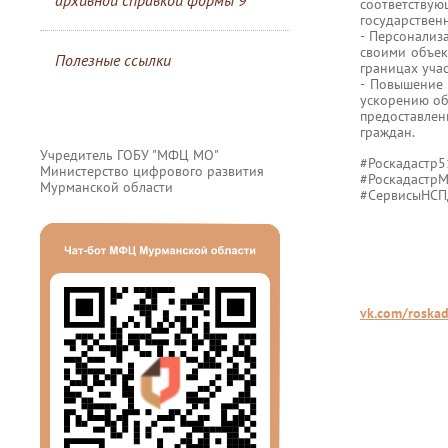
архивной справкой формы 9
соответствую
государствен
- Персонализ
своими объек
Полезные ссылки
границах уча
- Повышение
ускорению об
предоставлен
граждан.
Учредитель ГОБУ "МФЦ МО"
#Роскадастр5
Министерство цифрового развития
#Роскадастр
Мурманской области
#СервисыНСП
vk.com/roskad