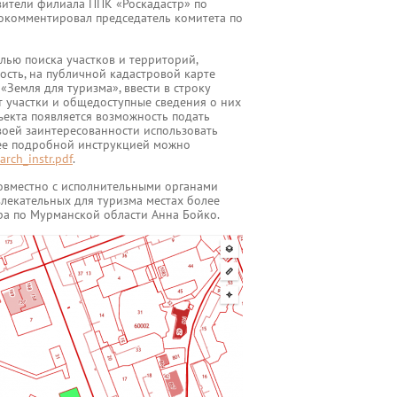
авители филиала ППК «Роскадастр» по
рокомментировал председатель комитета по
лью поиска участков и территорий,
сть, на публичной кадастровой карте
Земля для туризма», ввести в строку
т участки и общедоступные сведения о них
бъекта появляется возможность подать
воей заинтересованности использовать
лее подробной инструкцией можно
arch_instr.pdf
.
совместно с исполнительными органами
лекательных для туризма местах более
тра по Мурманской области Анна Бойко.