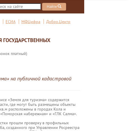
Найти
ЕСИА
МФЦифра
Добро.Центр
Я ГОСУДАРСТВЕННЫХ
вонок платный)
зма» на публичной кадастровой
висе «Земля для туризма» содержится
асти, где могут быть размещены объекты
кв.м расположены в городах Кола и
 «Поморская набережная» и «ГЛК Салма».
астки прошли проверку в профильных
ба, созданного при Управлении Росреестра