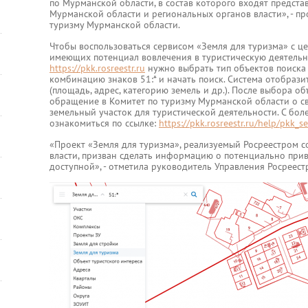
по Мурманской области, в состав которого входят предст
Мурманской области и региональных органов власти», - п
туризму Мурманской области.
Чтобы воспользоваться сервисом «Земля для туризма» с це
имеющих потенциал вовлечения в туристическую деятельно
https://pkk.rosreestr.ru
нужно выбрать тип объектов поиска «
комбинацию знаков 51:* и начать поиск. Система отобрази
(площадь, адрес, категорию земель и др.). После выбора о
обращение в Комитет по туризму Мурманской области о с
земельный участок для туристической деятельности. С бо
ознакомиться по ссылке:
https://pkk.rosreestr.ru/help/pkk_se
«Проект «Земля для туризма», реализуемый Росреестром 
власти, призван сделать информацию о потенциально прив
доступной», - отметила руководитель Управления Росреес