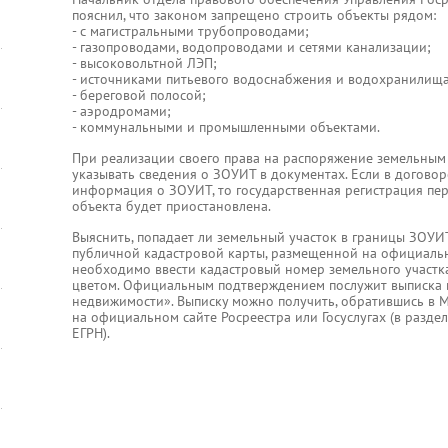
пояснил, что законом запрещено строить объекты рядом:
- с магистральными трубопроводами;
- газопроводами, водопроводами и сетями канализации;
- высоковольтной ЛЭП;
- источниками питьевого водоснабжения и водохранилищ
- береговой полосой;
- аэродромами;
- коммунальными и промышленными объектами.
При реализации своего права на распоряжение земельным
указывать сведения о ЗОУИТ в документах. Если в догово
информация о ЗОУИТ, то государственная регистрация пе
объекта будет приостановлена.
Выяснить, попадает ли земельный участок в границы ЗОУИ
публичной кадастровой карты, размещенной на официально
необходимо ввести кадастровый номер земельного участк
цветом. Официальным подтверждением послужит выписка 
недвижимости». Выписку можно получить, обратившись в М
на официальном сайте Росреестра или Госуслугах (в разде
ЕГРН).