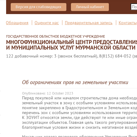
Версия для слабовидящих
Личный кабинет
Обращения
Оцените нас
Предварительная запись
Контакты
ГОСУДАРСТВЕННОЕ ОБЛАСТНОЕ БЮДЖЕТНОЕ УЧРЕЖДЕНИЕ
МНОГОФУНКЦИОНАЛЬНЫЙ ЦЕНТР ПРЕДОСТАВЛЕНИ
И МУНИЦИПАЛЬНЫХ УСЛУГ МУРМАНСКОЙ ОБЛАСТИ
122 добавочный номер: 3 (звонок бесплатный), 8(8152) 684-052 (з
Об ограничениях прав на земельные участки
Опубликовано: 12 October 2023
Перед покупкой или началом строительства дома необходи
земельный участок в зону с особыми условиями использов
понятие закреплено в Градостроительном и Земельном код
перечень зон с особыми условиями использования террит
К ЗОУИТ относятся земли, где действуют те или иные огра
эксплуатации объектов. Главная цель такого регулирования
благоприятные условия жизни и снизить негативное возде
Начальник отдела правового обеспечения Управления Рос