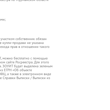
ами;
 участком собственник обязан
ре купли-продажи не указана
рехода прав в отношении такого
Т, можно бесплатно с помощью
м сайте Росреестра. Для этого
а. ЗОУИТ будет выделена зеленым
из ЕГРН «Об объекте
ФЦ, а также в электронном виде
ле Справки Выписки / Выписки из