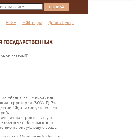
Найти
ЕСИА
МФЦифра
Добро.Центр
Я ГОСУДАРСТВЕННЫХ
вонок платный)
мо убедиться, не входит ли
ания территории (ЗОУИТ). Это
ексах РФ, а также установлен
орий.
ничения по строительству и
 - обеспечить безопасные и
йствие на окружающую среду.
реестра по Мурманской области