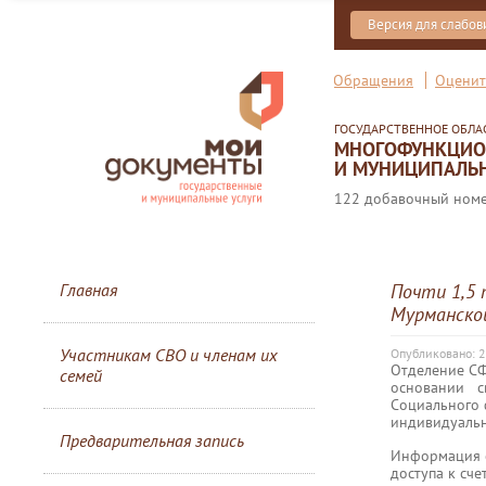
Версия для слабо
Обращения
Оценит
ГОСУДАРСТВЕННОЕ ОБЛ
МНОГОФУНКЦИОН
И МУНИЦИПАЛЬН
122 добавочный номер
Главная
Почти 1,5
Мурманской
Участникам СВО и членам их
Опубликовано: 
Отделение СФ
семей
основании с
Социального 
индивидуальн
Предварительная запись
Информация о
доступа к сч