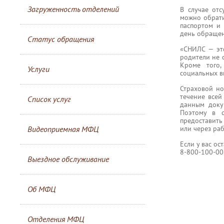
Загруженность отделений
В случае отс
можно обрати
паспортом и 
день обращен
Статус обращения
«СНИЛС — эт
родители не 
Кроме того,
Услуги
социальных в
Страховой но
течение всей
Список услуг
данным докум
Поэтому в 
предоставить
или через ра
Видеоприемная МФЦ
Если у вас ос
8-800-100-00
Выездное обслуживание
Об МФЦ
Отделения МФЦ