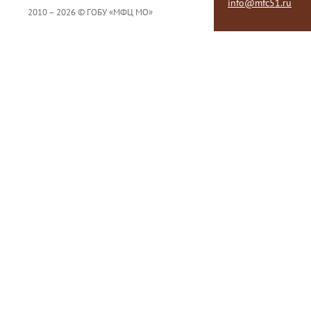
info@mfc51.ru
2010 – 2026 © ГОБУ «МФЦ МО»