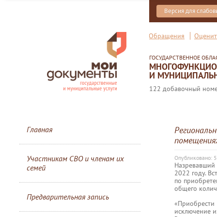
Версия для слабо
Обращения
Оценит
ГОСУДАРСТВЕННОЕ ОБЛ
МНОГОФУНКЦИОН
И МУНИЦИПАЛЬН
122 добавочный номер
Главная
Региональ
помещения
Участникам СВО и членам их
Опубликовано: 
Назревавший 
семей
2022 году. Вс
по приобрете
общего колич
Предварительная запись
«Приобрести 
исключение и