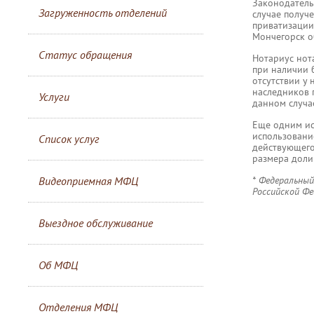
Законодатель
Загруженность отделений
случае получе
приватизации 
Мончегорск о
Статус обращения
Нотариус нота
при наличии 
отсутствии у
наследников 
Услуги
данном случа
Еще одним ис
использование
Список услуг
действующего
размера доли 
* Федеральный
Видеоприемная МФЦ
Российской Ф
Выездное обслуживание
Об МФЦ
Отделения МФЦ