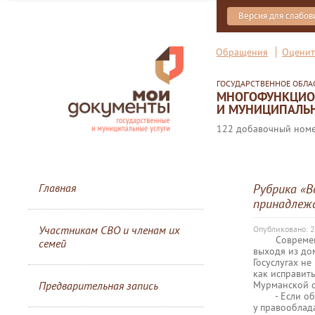
Версия для слабо
Обращения
Оценит
ГОСУДАРСТВЕННОЕ ОБЛ
МНОГОФУНКЦИОН
И МУНИЦИПАЛЬН
122 добавочный номер
Главная
Рубрика «В
принадлеж
Участникам СВО и членам их
Опубликовано: 2
Современный
семей
выходя из дом
Госуслугах не
как исправит
Мурманской о
Предварительная запись
- Если объек
у правооблада