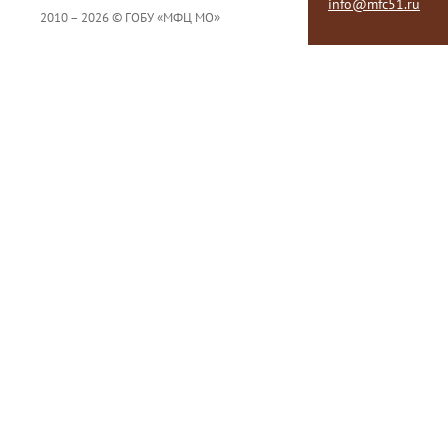
info@mfc51.ru
2010 – 2026 © ГОБУ «МФЦ МО»