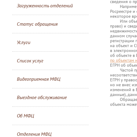
сведения о п
Загруженность отделений
Например, вы
Росреестре и
некоторое вре
Или объект 
Статус обращения
право) и све
недвижимости
данном случа
регистрации 
Услуги
на объект и 
в электронном
об объекте в
по объектам 
Список услуг
ЕГРН об объек
Частой причи
несоответств
Видеоприемная МФЦ
ЕГРН у право
но не внес и
изменений в 
данные), данн
Выездное обслуживание
Обращаем вни
объекта може
Об МФЦ
Отделения МФЦ