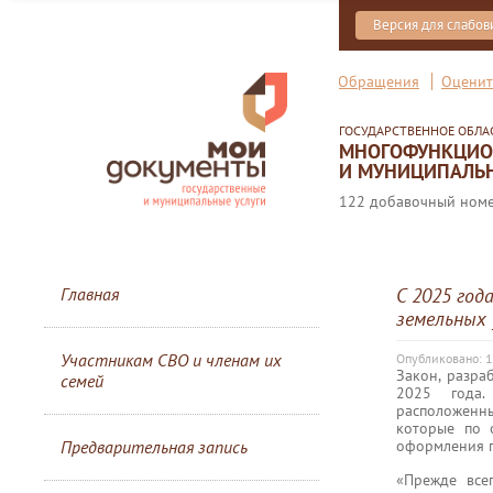
Версия для слабо
Обращения
Оценит
ГОСУДАРСТВЕННОЕ ОБЛ
МНОГОФУНКЦИОН
И МУНИЦИПАЛЬН
122 добавочный номер
Главная
С 2025 год
земельных
Участникам СВО и членам их
Опубликовано: 1
Закон, разра
семей
2025 года.
расположенн
которые по 
оформления п
Предварительная запись
«Прежде все