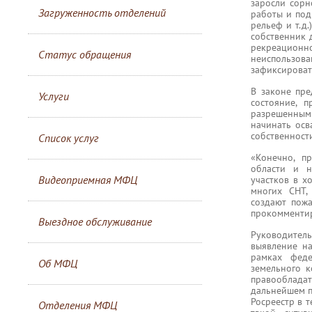
заросли сорн
Загруженность отделений
работы и под
рельеф и т.д.
собственник 
рекреационн
Статус обращения
неиспользо
зафиксироват
В законе пре
Услуги
состояние, 
разрешенным 
начинать осв
собственности
Список услуг
«Конечно, п
области и н
Видеоприемная МФЦ
участков в х
многих СНТ,
создают пожа
прокомментир
Выездное обслуживание
Руководител
выявление на
рамках феде
Об МФЦ
земельного к
правооблад
дальнейшем п
Росреестр в 
Отделения МФЦ