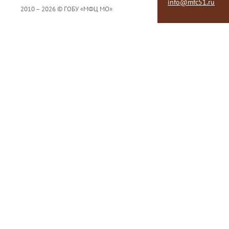
info@mfc51.ru
2010 – 2026 © ГОБУ «МФЦ МО»