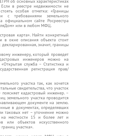
ЕГРН об основных характеристиках
 Если в реестре недвижимости не
стоять особая отметка: «Границы
ии с требованиями земельного
на официальном сайте Росреестра
ЗемляДом» или в любом МФЦ.
стровая карта». Найти конкретный
и в окне описания объекта стоит
 декларированная, значит, границы
овому инженеру, который проведет
адастровых инженеров можно на
 «Открытая служба – Статистика и
сударственная регистрация прав/
ельного участка так, как хочется
тальные свидетельства, что участок
 поясняет кадастровый инженер. –
ниц земельного участка проводится
анавливающем документе на землю.
анные в документах, определявших
ли таковых нет – уточнение можно
и на местности 15 и более лет и
в или объектов искусственного
границ участка».