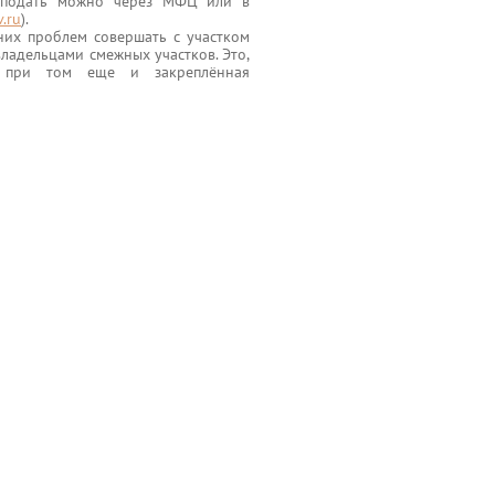
 (подать можно через МФЦ или в
v.ru
).
них проблем совершать с участком
владельцами смежных участков. Это,
, при том еще и закреплённая