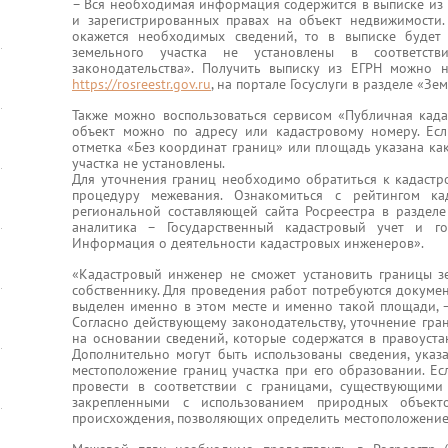
– Вся необходимая информация содержится в выписке из 
и зарегистрированных правах на объект недвижимости.
окажется необходимых сведений, то в выписке будет 
земельного участка не установлены в соответств
законодательства». Получить выписку из ЕГРН можно 
https://rosreestr.gov.ru
, на портале Госуслуги в разделе «
Также можно воспользоваться сервисом «Публичная када
объект можно по адресу или кадастровому номеру. Есл
отметка «Без координат границ» или площадь указана как
участка не установлены.
Для уточнения границ необходимо обратиться к кадастр
процедуру межевания. Ознакомиться с рейтингом к
региональной составляющей сайта Росреестра в разделе
аналитика – Государственный кадастровый учет и го
Информация о деятельности кадастровых инженеров».
«Кадастровый инженер не сможет установить границы зем
собственнику. Для проведения работ потребуются докумен
выделен именно в этом месте и именно такой площади, –
Согласно действующему законодательству, уточнение гра
на основании сведений, которые содержатся в правоуст
Дополнительно могут быть использованы сведения, указ
местоположение границ участка при его образовании. Ес
провести в соответствии с границами, существующим
закрепленными с использованием природных объекто
происхождения, позволяющих определить местоположение 