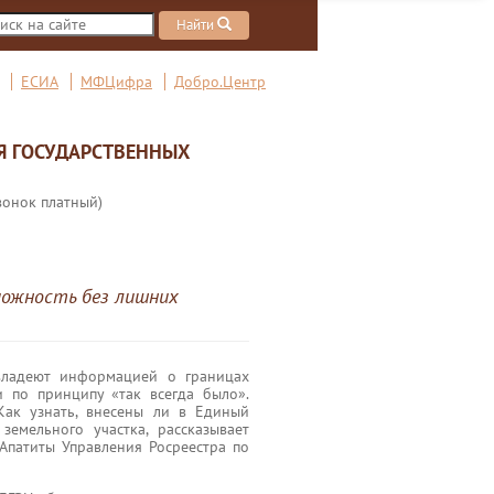
Найти
ЕСИА
МФЦифра
Добро.Центр
Я ГОСУДАРСТВЕННЫХ
вонок платный)
можность без лишних
 владеют информацией о границах
 по принципу «так всегда было».
Как узнать, внесены ли в Единый
земельного участка, рассказывает
 Апатиты Управления Росреестра по