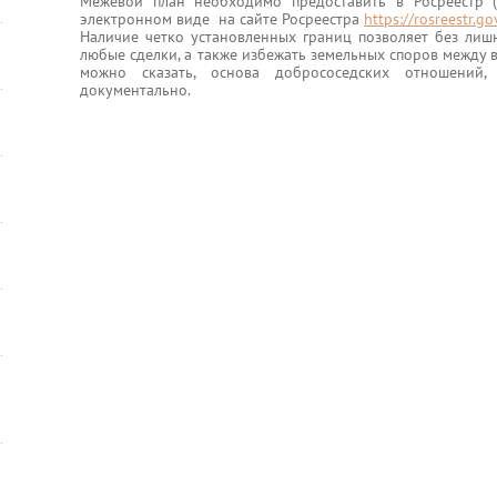
Межевой план необходимо предоставить в Росреестр
электронном виде на сайте Росреестра
https://rosreestr.go
Наличие четко установленных границ позволяет без лиш
любые сделки, а также избежать земельных споров между 
можно сказать, основа добрососедских отношений
документально.