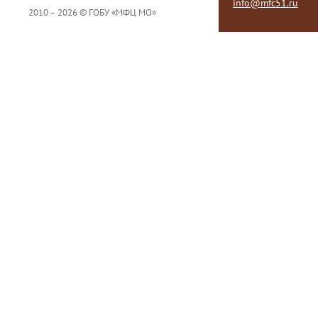
info@mfc51.ru
2010 – 2026 © ГОБУ «МФЦ МО»