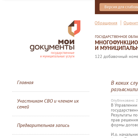
Версия для слабо
Обращения
Оценит
ГОСУДАРСТВЕННОЕ ОБЛ
МНОГОФУНКЦИОН
И МУНИЦИПАЛЬН
122 добавочный номер
Главная
В каких сл
разъяснили
Участникам СВО и членам их
Опубликовано: 
В Управлении
семей
государствен
Результаты п
прав решения
формы догово
Предварительная запись
И.о. начальни