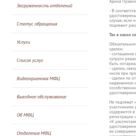
Арина Пузано
Загруженность отделений
- В соответс
удостоверены 
случае, если 
Статус обращения
подлежит рас
Так в каких 
Услуги
Обязательном
сделки:
- соглашение
супруги реши
Список услуг
быть нотариал
- сделки, св
числе при пр
- сделки по 
Видеоприемная МФЦ
недвижимое и
сособственни
удостоверени
Выездное обслуживание
Не подлежат 
участниками 
содержится в
Об МФЦ
регистрации 
«К рассмотре
удостоверение
ее совершение
Отделения МФЦ
имущественну