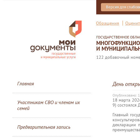
Версия для слабо
Обращения
Оценит
ГОСУДАРСТВЕННОЕ ОБЛ
МНОГОФУНКЦИОН
И МУНИЦИПАЛЬН
122 добавочный номер
Главная
День откр
Опубликовано: 
18 марта 2026
Участникам СВО и членам их
9) состоялся
семей
Главный госу
консультиров
декларации 
Предварительная запись
преимущества