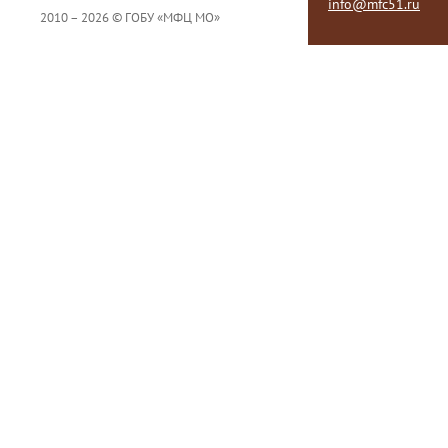
info@mfc51.ru
2010 – 2026 © ГОБУ «МФЦ МО»