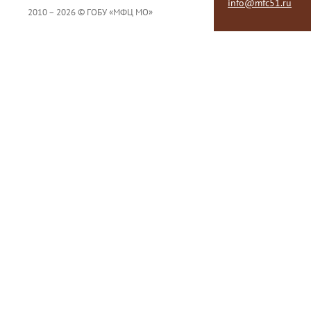
info@mfc51.ru
2010 – 2026 © ГОБУ «МФЦ МО»