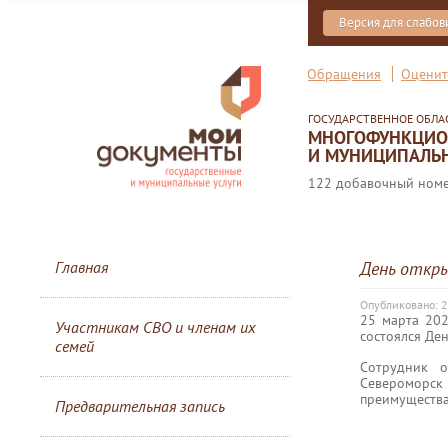
Версия для слабо
Обращения
Оценит
ГОСУДАРСТВЕННОЕ ОБЛ
МНОГОФУНКЦИОН
И МУНИЦИПАЛЬН
122 добавочный номер
Главная
День откр
Опубликовано: 
25 марта 20
Участникам СВО и членам их
состоялся Де
семей
Сотрудник о
Североморск
преимущества
Предварительная запись