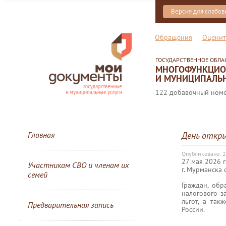
Версия для слабо
Обращения
Оценит
ГОСУДАРСТВЕННОЕ ОБЛ
МНОГОФУНКЦИОН
И МУНИЦИПАЛЬН
122 добавочный номер
Главная
День откр
Опубликовано: 
27 мая 2026 
Участникам СВО и членам их
г. Мурманска
семей
Граждан, обр
налогового з
льгот, а та
Предварительная запись
России.