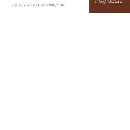
info@mfc51.ru
2010 – 2026 © ГОБУ «МФЦ МО»