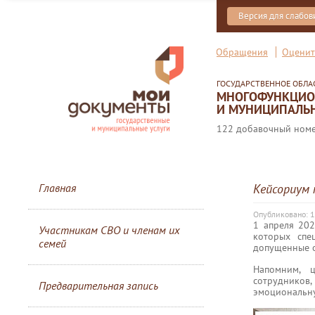
Версия для слабо
Обращения
Оценит
ГОСУДАРСТВЕННОЕ ОБЛ
МНОГОФУНКЦИОН
И МУНИЦИПАЛЬН
122 добавочный номер
Главная
Кейсориум
Опубликовано: 1
1 апреля 20
Участникам СВО и членам их
которых спе
семей
допущенные о
Напомним, 
сотрудников,
Предварительная запись
эмоциональну