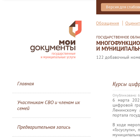
Версия для слабо
Обращения
Оценит
ГОСУДАРСТВЕННОЕ ОБЛ
МНОГОФУНКЦИОН
И МУНИЦИПАЛЬН
122 добавочный номер
Главная
Курсы циф
Опубликовано: 
6 марта 202
Участникам СВО и членам их
цифровой гр
семей
Ленинскому 
портала госу
В ходе мероп
Предварительная запись
«Госуслуги»,
муниципальны