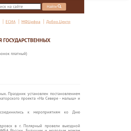
Найти
ЕСИА
МФЦифра
Добро.Центр
Я ГОСУДАРСТВЕННЫХ
вонок платный)
ых. Праздник установлен постановлением
наторского проекта «На Севере - малыш» и
соединились к мероприятиям ко Дню
ровск в г. Полярный провели выездной
МБА России. Будущим и молодым мамам