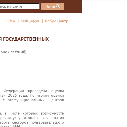
Найти
ЕСИА
МФЦифра
Добро.Центр
Я ГОСУДАРСТВЕННЫХ
вонок платный)
ой Федерации проведена оценка
тал 2025 года. По итогам оценки
 многофункциональных центров
м, в числе которых возможность
речня услуг и оценка качества их
аботы секторов пользовательского
та сети МФЦ.