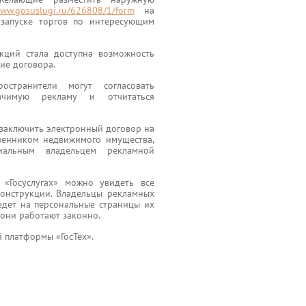
www.gosuslugi.ru/626808/1/form
на
запуске торгов по интересующим
кций стала доступна возможность
ие договора.
странители могут согласовать
чимую рекламу и отчитаться
 заключить электронный договор на
венником недвижимого имущества,
иальным владельцем рекламной
«Госуслугах» можно увидеть все
онструкции. Владельцы рекламных
едет на персональные страницы их
 они работают законно.
 платформы «ГосТех».