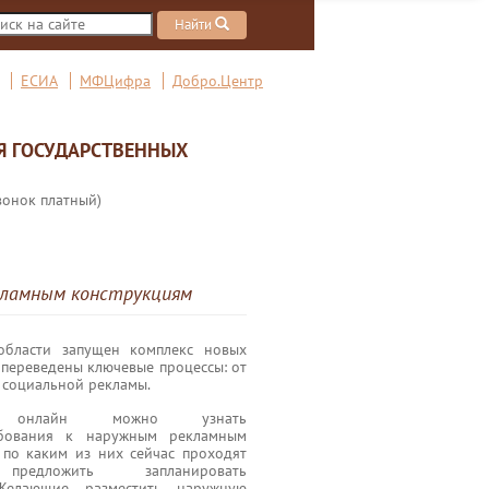
Найти
ЕСИА
МФЦифра
Добро.Центр
Я ГОСУДАРСТВЕННЫХ
вонок платный)
екламным конструкциям
области запущен комплекс новых
переведены ключевые процессы: от
 социальной рекламы.
 онлайн можно узнать
ебования к наружным рекламным
 по каким из них сейчас проходят
дложить запланировать
елающие разместить наружную