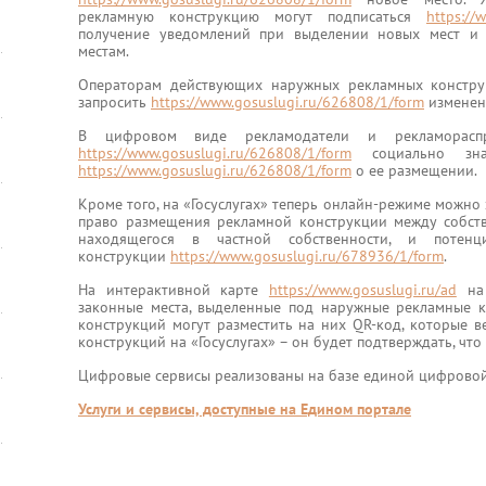
рекламную конструкцию могут подписаться
https://
получение уведомлений при выделении новых мест и 
местам.
Операторам действующих наружных рекламных констру
запросить
https://www.gosuslugi.ru/626808/1/form
изменен
В цифровом виде рекламодатели и рекламораспро
https://www.gosuslugi.ru/626808/1/form
социально зна
https://www.gosuslugi.ru/626808/1/form
о ее размещении.
Кроме того, на «Госуслугах» теперь онлайн-режиме можно
право размещения рекламной конструкции между собст
находящегося в частной собственности, и потенц
конструкции
https://www.gosuslugi.ru/678936/1/form
.
На интерактивной карте
https://www.gosuslugi.ru/ad
на 
законные места, выделенные под наружные рекламные к
конструкций могут разместить на них QR-код, которые в
конструкций на «Госуслугах» – он будет подтверждать, что
Цифровые сервисы реализованы на базе единой цифровой
Услуги и сервисы, доступные на Едином портале