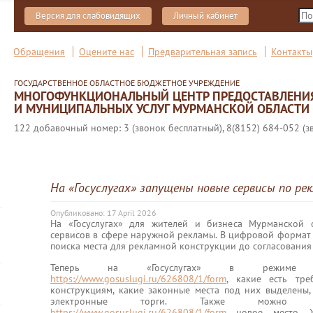
Версия для слабовидящих
Личный кабинет
Обращения
Оцените нас
Предварительная запись
Контакты
ГОСУДАРСТВЕННОЕ ОБЛАСТНОЕ БЮДЖЕТНОЕ УЧРЕЖДЕНИЕ
МНОГОФУНКЦИОНАЛЬНЫЙ ЦЕНТР ПРЕДОСТАВЛЕНИ
И МУНИЦИПАЛЬНЫХ УСЛУГ МУРМАНСКОЙ ОБЛАСТИ
122 добавочный номер: 3 (звонок бесплатный), 8(8152) 684-052 (з
На «Госуслугах» запущены новые сервисы по р
Опубликовано: 17 April 2026
На «Госуслугах» для жителей и бизнеса Мурманской 
сервисов в сфере наружной рекламы. В цифровой формат 
поиска места для рекламной конструкции до согласования
Теперь на «Госуслугах» в режиме
https://www.gosuslugi.ru/626808/1/form
, какие есть тр
конструкциям, какие законные места под них выделены,
электронные торги. Также можно пре
https://www.gosuslugi.ru/626808/1/form
новое место. Ж