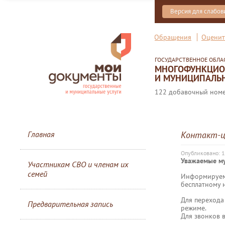
Версия для слабо
Обращения
Оценит
ГОСУДАРСТВЕННОЕ ОБЛ
МНОГОФУНКЦИОН
И МУНИЦИПАЛЬН
122 добавочный номер
Главная
Контакт-ц
Опубликовано: 1
Уважаемые м
Участникам СВО и членам их
семей
Информируем 
бесплатному
Для перехода
Предварительная запись
режиме.
Для звонков 