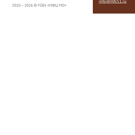
info@mfc51.ru
2010 – 2026 © ГОБУ «МФЦ МО»