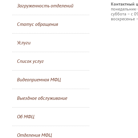
Контактный ц
Загруженность отделений
понедельник-п
суббота – с 0
воскресенье 
Статус обращения
Услуги
Список услуг
Видеоприемная МФЦ
Выездное обслуживание
Об МФЦ
Отделения МФЦ