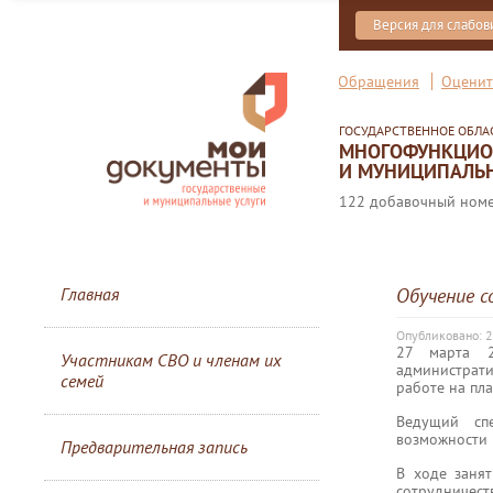
Версия для слабо
Обращения
Оценит
ГОСУДАРСТВЕННОЕ ОБЛ
МНОГОФУНКЦИОН
И МУНИЦИПАЛЬН
122 добавочный номер
Главная
Обучение 
Опубликовано: 
27 марта 
Участникам СВО и членам их
администрати
семей
работе на п
Ведущий сп
возможности 
Предварительная запись
В ходе заня
сотрудничест