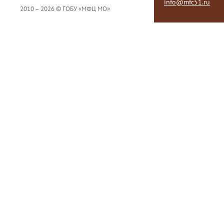
info@mfc51.ru
2010 – 2026 © ГОБУ «МФЦ МО»