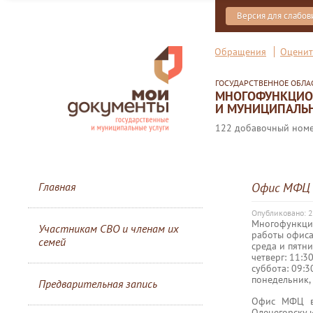
Версия для слабо
Обращения
Оценит
ГОСУДАРСТВЕННОЕ ОБЛ
МНОГОФУНКЦИОН
И МУНИЦИПАЛЬН
122 добавочный номер
Главная
Офис МФЦ в
Опубликовано: 2
Многофункци
Участникам СВО и членам их
работы офиса
семей
среда и пятни
четверг: 11:3
суббота: 09:30
понедельник, 
Предварительная запись
Офис МФЦ в 
Оленегорску и