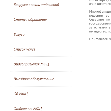
ознакомитьс
Загруженность отделений
Многофункци
решении воп
Статус обращения
Северяне по
государствен
за услугами 
имущество, по
Услуги
Приглашаем ж
Список услуг
Видеоприемная МФЦ
Выездное обслуживание
Об МФЦ
Отделения МФЦ