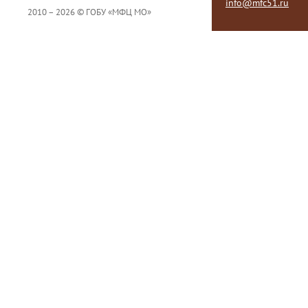
info@mfc51.ru
2010 – 2026 © ГОБУ «МФЦ МО»