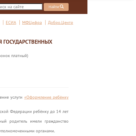
Найти
ЕСИА
МФЦифра
Добро.Центр
Я ГОСУДАРСТВЕННЫХ
вонок платный)
чение услуги
«Оформление ребёнку
ской Федерации ребёнку до 14 лет
ный родитель имели гражданство
 уполномоченными органами.