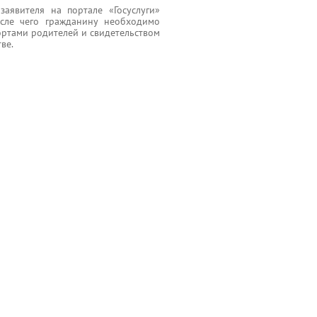
аявителя на портале «Госуслуги»
осле чего гражданину необходимо
ортами родителей и свидетельством
ве.