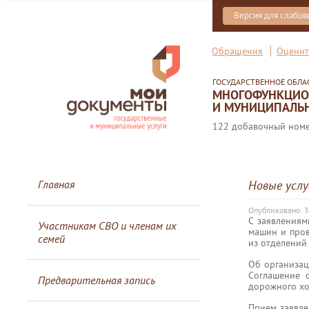
Версия для слабо
Обращения
Оценит
ГОСУДАРСТВЕННОЕ ОБЛ
МНОГОФУНКЦИОН
И МУНИЦИПАЛЬН
122 добавочный номер
Главная
Новые усл
Опубликовано: 3
С заявлениям
Участникам СВО и членам их
машин и пров
семей
из отделени
Об организац
Соглашение 
Предварительная запись
дорожного хо
Прием заявле