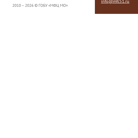
info@mfc51.ru
2010 – 2026 © ГОБУ «МФЦ МО»