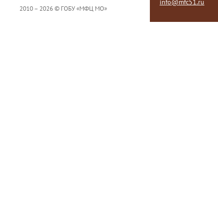
info@mfc51.ru
2010 – 2026 © ГОБУ «МФЦ МО»