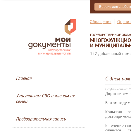
Версия для слабо
Обращения
Оценит
ГОСУДАРСТВЕННОЕ ОБЛ
МНОГОФУНКЦИОН
И МУНИЦИПАЛЬН
122 добавочный номер
Главная
С днем рож
Опубликовано: 
Дорогие земл
Участникам СВО и членам их
семей
В этом году 
Кольская з
достопримеча
Предварительная запись
В течение мн
славится с