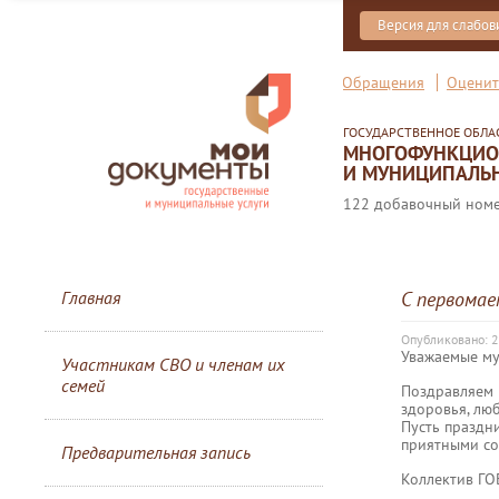
Версия для слабо
Обращения
Оценит
ГОСУДАРСТВЕННОЕ ОБЛ
МНОГОФУНКЦИОН
И МУНИЦИПАЛЬН
122 добавочный номер
Главная
С первомае
Опубликовано: 2
Уважаемые му
Участникам СВО и членам их
семей
Поздравляем 
здоровья, люб
Пусть праздн
приятными со
Предварительная запись
Коллектив Г