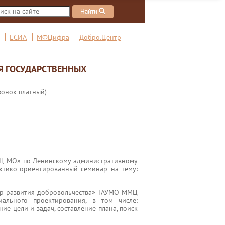
Найти
ЕСИА
МФЦифра
Добро.Центр
Я ГОСУДАРСТВЕННЫХ
вонок платный)
ФЦ МО» по Ленинскому административному
практико‑ориентированный семинар на тему:
тр развития добровольчества» ГАУМО ММЦ
ального проектирования, в том числе:
е цели и задач, составление плана, поиск