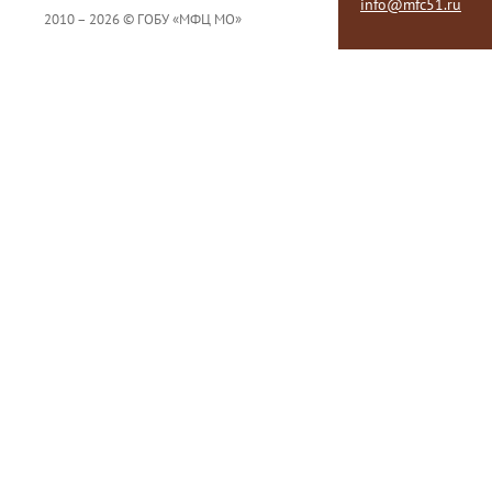
info@mfc51.ru
2010 – 2026 © ГОБУ «МФЦ МО»