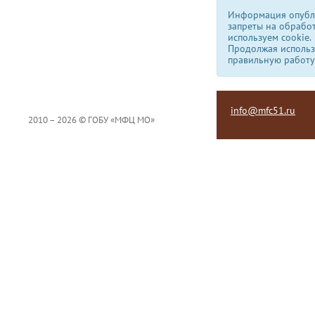
Информация опубли
запреты на обрабо
используем сookie.
Продолжая использо
правильную работу
info@mfc51.ru
2010 – 2026 © ГОБУ «МФЦ МО»