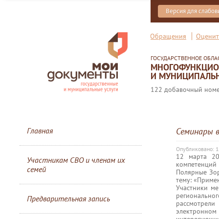
Версия для слабо
Обращения
Оценит
ГОСУДАРСТВЕННОЕ ОБЛ
МНОГОФУНКЦИОН
И МУНИЦИПАЛЬН
122 добавочный номер
Главная
Семинары 
Опубликовано: 
12 марта 2
Участникам СВО и членам их
компетенций 
семей
Полярные Зори
тему: «Приме
Участники м
регионально
Предварительная запись
рассмотрели
электронном 
интересующие