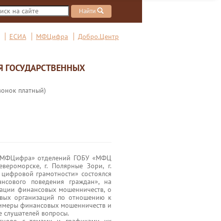
Найти
ЕСИА
МФЦифра
Добро.Центр
Я ГОСУДАРСТВЕННЫХ
вонок платный)
 «МФЦифра» отделений ГОБУ «МФЦ
евероморске, г. Полярные Зори, г.
ы цифровой грамотности» состоялся
нсового поведения граждан», на
кации финансовых мошенничеств, о
овых организаций по отношению к
римеры финансовых мошенничеств и
е слушателей вопросы.
снове, с темами и графиками их