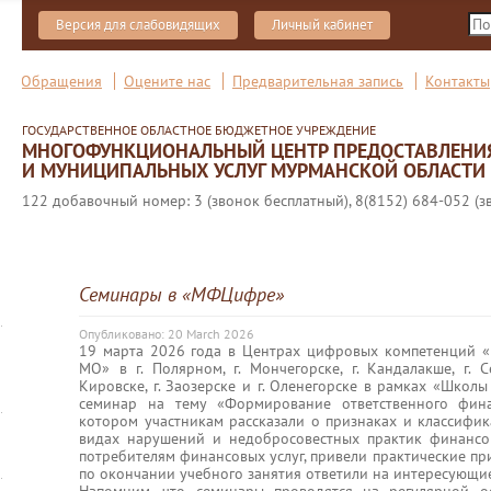
Версия для слабовидящих
Личный кабинет
Обращения
Оцените нас
Предварительная запись
Контакты
ГОСУДАРСТВЕННОЕ ОБЛАСТНОЕ БЮДЖЕТНОЕ УЧРЕЖДЕНИЕ
МНОГОФУНКЦИОНАЛЬНЫЙ ЦЕНТР ПРЕДОСТАВЛЕНИ
И МУНИЦИПАЛЬНЫХ УСЛУГ МУРМАНСКОЙ ОБЛАСТИ
122 добавочный номер: 3 (звонок бесплатный), 8(8152) 684-052 (з
Семинары в «МФЦифре»
Опубликовано: 20 March 2026
19 марта 2026 года в Центрах цифровых компетенций
МО» в г. Полярном, г. Мончегорске, г. Кандалакше, г. С
Кировске, г. Заозерске и г. Оленегорске в рамках «Школ
семинар на тему «Формирование ответственного фина
котором участникам рассказали о признаках и классифи
видах нарушений и недобросовестных практик финанс
потребителям финансовых услуг, привели практические п
по окончании учебного занятия ответили на интересующи
Напомним, что семинары проводятся на регулярной о