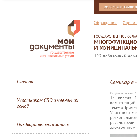
Версия для слабо
Обращения
Оценит
ГОСУДАРСТВЕННОЕ ОБЛ
МНОГОФУНКЦИОН
И МУНИЦИПАЛЬН
122 добавочный номер
Главная
Семинар в
Опубликовано: 1
14 апреля 
Участникам СВО и членам их
компетенций 
семей
теме: «Приме
Участники м
регионально
рассмотрели
Предварительная запись
электронном 