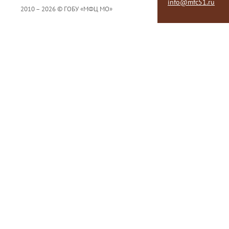
info@mfc51.ru
2010 – 2026 © ГОБУ «МФЦ МО»