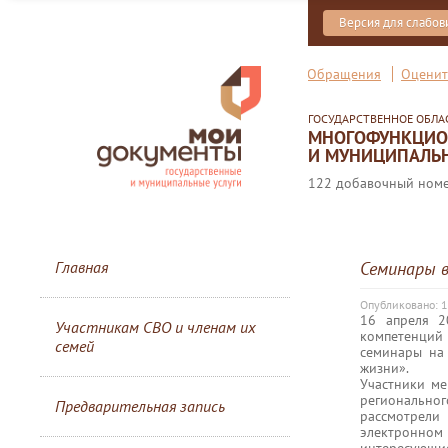
Версия для слабо
Обращения
Оценит
ГОСУДАРСТВЕННОЕ ОБЛ
МНОГОФУНКЦИОН
И МУНИЦИПАЛЬН
122 добавочный номер
Главная
Семинары 
Опубликовано: 1
16 апреля 2
Участникам СВО и членам их
компетенций
семей
семинары на 
жизни».
Участники м
регионально
Предварительная запись
рассмотрели
электронном 
интересующие