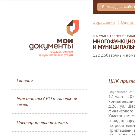
Версия для слабо
Обращения
Оценит
ГОСУДАРСТВЕННОЕ ОБЛ
МНОГОФУНКЦИОН
И МУНИЦИПАЛЬН
122 добавочный номер
Главная
ЦЦК пригл
Опубликовано: 
17 марта 202
Участникам СВО и членам их
компетенций 
семей
д.26, ул. Ще
финансового 
Участникам м
о видах нар
Предварительная запись
потребителям
Приглашаем 
можно по ном