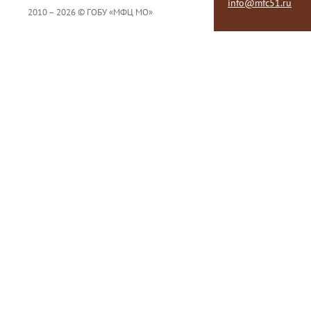
info@mfc51.ru
2010 – 2026 © ГОБУ «МФЦ МО»