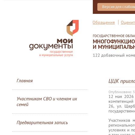
Версия для слабо
Обращения
Оценит
ГОСУДАРСТВЕННОЕ ОБЛ
МНОГОФУНКЦИОН
И МУНИЦИПАЛЬН
122 добавочный номер
Главная
ЦЦК пригл
Опубликовано: 
12 мая 2026
Участникам СВО и членам их
компетенций 
семей
26, ул. Щер
государствен
Участников 
Предварительная запись
региональног
условиях и п
в том числе 