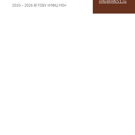
info@mfc51.ru
2010 – 2026 © ГОБУ «МФЦ МО»