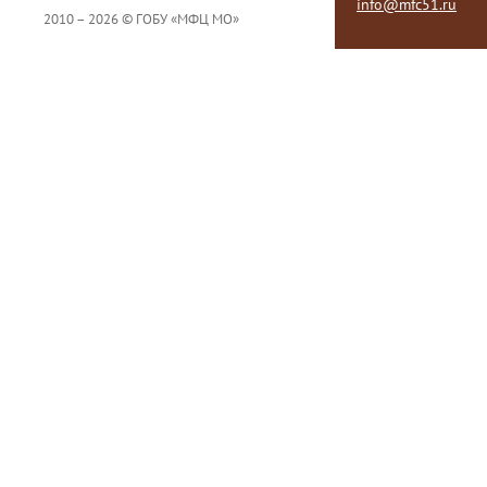
info@mfc51.ru
2010 – 2026 © ГОБУ «МФЦ МО»