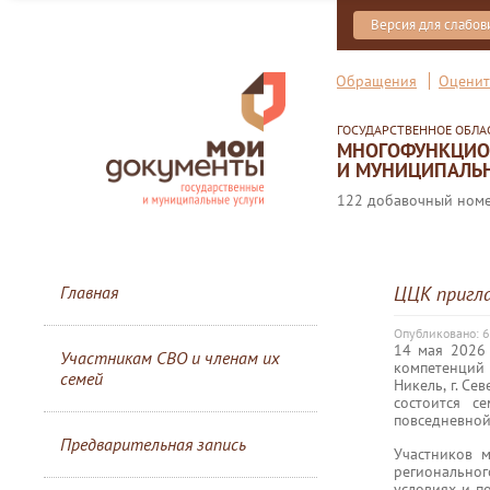
Версия для слабо
Обращения
Оценит
ГОСУДАРСТВЕННОЕ ОБЛ
МНОГОФУНКЦИОН
И МУНИЦИПАЛЬН
122 добавочный номер
Главная
ЦЦК пригл
Опубликовано: 
14 мая 2026
Участникам СВО и членам их
компетенций 
семей
Никель, г. Сев
состоится с
повседневной
Предварительная запись
Участников 
региональног
условиях и п