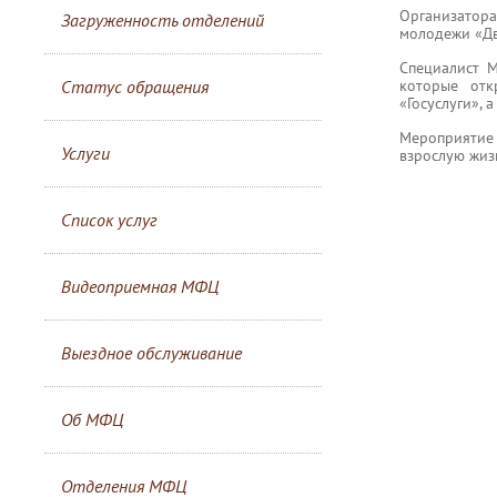
Организатор
Загруженность отделений
молодежи «Дв
Специалист 
которые отк
Статус обращения
«Госуслуги», 
Мероприятие
Услуги
взрослую жиз
Список услуг
Видеоприемная МФЦ
Выездное обслуживание
Об МФЦ
Отделения МФЦ