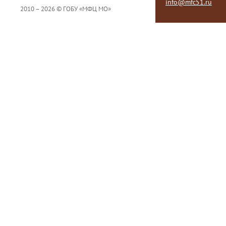
info@mfc51.ru
2010 – 2026 © ГОБУ «МФЦ МО»