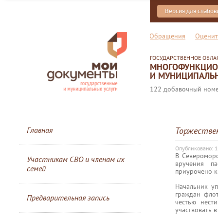
Версия для слабо
Обращения
Оценит
ГОСУДАРСТВЕННОЕ ОБЛ
МНОГОФУНКЦИОН
И МУНИЦИПАЛЬН
122 добавочный номер
Главная
Торжествен
Опубликовано: 
В Северомор
Участникам СВО и членам их
вручения па
семей
приурочено к
Начальник у
граждан фло
Предварительная запись
честью нест
участвовать в