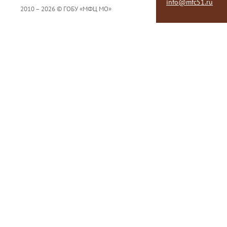
info@mfc51.ru
2010 – 2026 © ГОБУ «МФЦ МО»