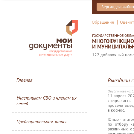
Версия для слабо
Обращения
Оценит
ГОСУДАРСТВЕННОЕ ОБЛ
МНОГОФУНКЦИОН
И МУНИЦИПАЛЬН
122 добавочный номер
Главная
Выездной 
Опубликовано: 1
11 апреля 20
Участникам СВО и членам их
специалисты
семей
провели выез
в космос.
Юные читател
Предварительная запись
по отбору к
различных ор
возможност