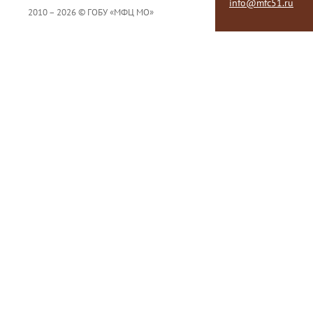
info@mfc51.ru
2010 – 2026 © ГОБУ «МФЦ МО»