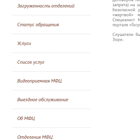
запрета) на 
Загруженность отделений
безопасной 
«жертвой» м
Специалист 
Статус обращения
портале «Гос
Слушатели б
Зори.
Услуги
Список услуг
Видеоприемная МФЦ
Выездное обслуживание
Об МФЦ
Отделения МФЦ