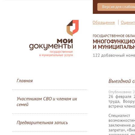
Версия для слабо
Обращения
Оценит
ГОСУДАРСТВЕННОЕ ОБЛ
МНОГОФУНКЦИОН
И МУНИЦИПАЛЬН
122 добавочный номер
Главная
Выездной 
Опубликовано: 2
26 февраля 
Участникам СВО и членам их
труда, Воор
семей
встреча член
Специалист
возможностя
Предварительная запись
заключение д
запрета», «Вн
договоров по