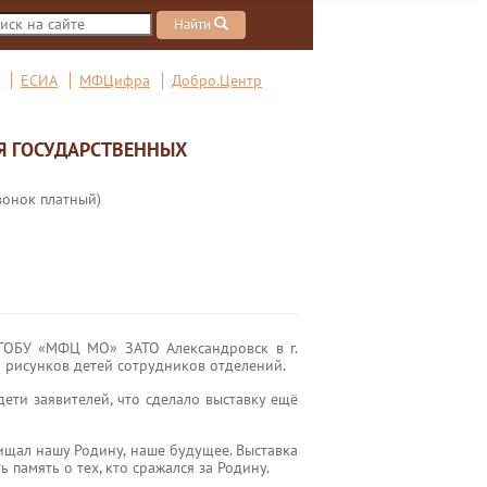
Найти
ЕСИА
МФЦифра
Добро.Центр
Я ГОСУДАРСТВЕННЫХ
вонок платный)
 ГОБУ «МФЦ МО» ЗАТО Александровск в г.
 рисунков детей сотрудников отделений.
ти заявителей, что сделало выставку ещё
щищал нашу Родину, наше будущее. Выставка
память о тех, кто сражался за Родину.