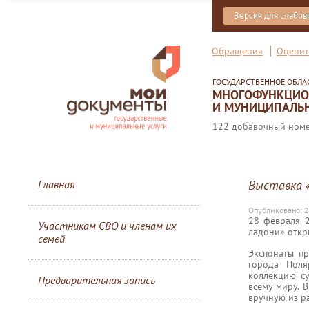
Версия для слабо
Обращения
Оценит
ГОСУДАРСТВЕННОЕ ОБЛ
МНОГОФУНКЦИОН
И МУНИЦИПАЛЬН
122 добавочный номер
Главная
Выставка 
Опубликовано: 2
28 февраля 
Участникам СВО и членам их
ладони» откр
семей
Экспонаты пр
города Поля
коллекцию с
Предварительная запись
всему миру. 
вручную из ра