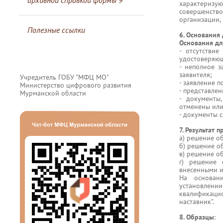
архивной справкой формы 9
характериз
совершенст
организации,
Полезные ссылки
6. Основания
Основания дл
- отсутствие
удостоверяющ
- неполное з
заявителя;
Учредитель ГОБУ "МФЦ МО"
- заявление 
Министерство цифрового развития
- представле
Мурманской области
- документы
отменены или
- документы 
7. Результат 
а) решение о
б) решение о
в) решение об
г) решение 
внесенными 
На основан
установлени
квалификацио
наставник".
8. Образцы
: