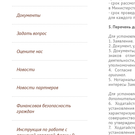
- срок рассмо
в Министерст
- срок прове
Документы
для каждого 
5. Перечень 
Задать вопрос
Для установле
1. Заявление.
2. Документ,
3. Документы
Оцените нас
знаков отли
деятельности
уполномочен
Новости
4. Согласие
оригинал
.
5. Нотариал
интересы Заяв
Новости партнеров
Для установл
дополнительн
6. Ходатайс
Финансовая безопасность
установления
граждан
характериз
совершенство
по утвержден
7. Ходатайс
Инструкция по работе с
установления