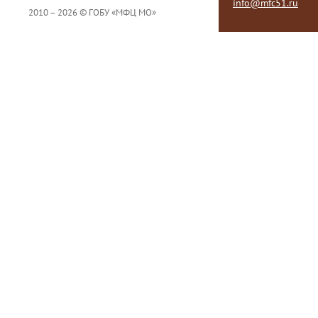
info@mfc51.ru
2010 – 2026 © ГОБУ «МФЦ МО»