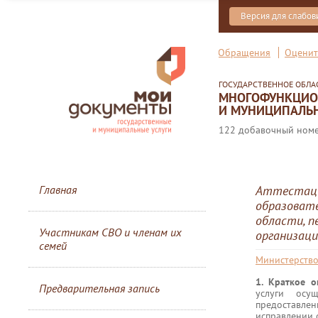
Версия для слабо
Обращения
Оценит
ГОСУДАРСТВЕННОЕ ОБЛ
МНОГОФУНКЦИОН
И МУНИЦИПАЛЬН
122 добавочный номер
Главная
Аттестаци
образовате
области, п
Участникам СВО и членам их
организац
семей
Министерство
1. Краткое 
Предварительная запись
услуги осу
предоставлен
исправлении о