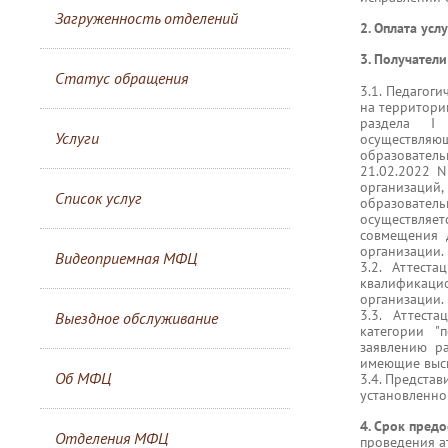
Загруженность отделений
2. Оплата услу
3. Получатели
Статус обращения
3.1. Педагог
на территори
раздела I 
Услуги
осуществля
образовател
21.02.2022 
организаций
Список услуг
образовател
осуществляе
совмещения 
организации.
Видеоприемная МФЦ
3.2. Аттест
квалификац
организации.
3.3. Аттест
Выездное обслуживание
категории "
заявлению ра
имеющие выс
Об МФЦ
3.4. Представ
установленно
4. Срок предо
Отделения МФЦ
проведения а