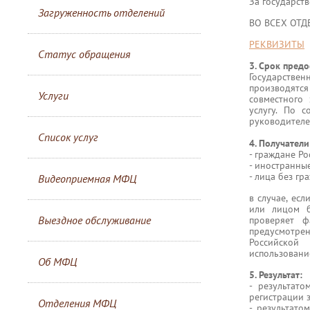
За государст
Загруженность отделений
ВО ВСЕХ ОТ
РЕКВИЗИТЫ
Статус обращения
3. Срок предо
Государстве
производятс
Услуги
совместного
услугу. По 
руководителе
Список услуг
4. Получатели
- граждане Р
- иностранны
- лица без гр
Видеоприемная МФЦ
в случае, ес
или лицом б
Выездное обслуживание
проверяет 
предусмотре
Российской
использовани
Об МФЦ
5. Результат:
- результат
регистрации 
Отделения МФЦ
- результато