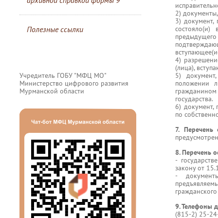
архивной справкой формы 9
исправительн
2) документы
3) документ,
Полезные ссылки
состояло(и)
предыдущег
подтвержда
вступающее(и
4) разрешени
(лица), вступ
Учредитель ГОБУ "МФЦ МО"
5) документ
Министерство цифрового развития
положении л
Мурманской области
гражданином
государства.
6) документ,
по собственн
7.
Перечень 
предусмотре
8. Перечень о
- государств
закону от 15
- документ
предъявляе
гражданского
9. Телефоны д
(815-2) 25-24