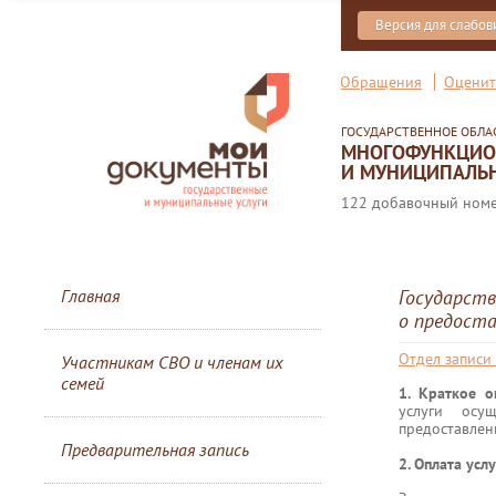
Версия для слабо
Обращения
Оценит
ГОСУДАРСТВЕННОЕ ОБЛ
МНОГОФУНКЦИОН
И МУНИЦИПАЛЬН
122 добавочный номер
Главная
Государств
о предоста
Отдел записи
Участникам СВО и членам их
семей
1. Краткое 
услуги осу
предоставлен
Предварительная запись
2. Оплата усл