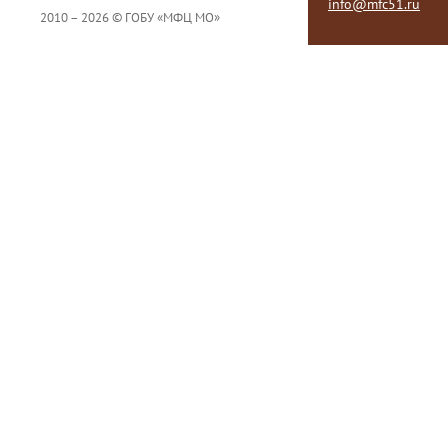
info@mfc51.ru
2010 – 2026 © ГОБУ «МФЦ МО»