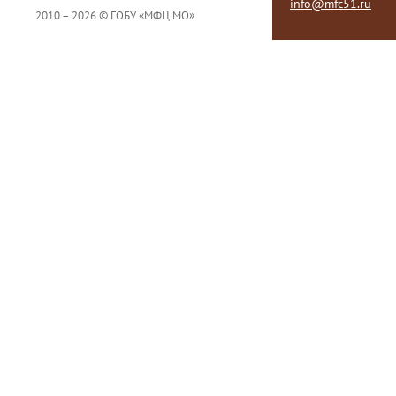
info@mfc51.ru
2010 – 2026 © ГОБУ «МФЦ МО»