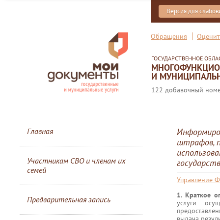
Версия для слабо
Обращения
Оценит
ГОСУДАРСТВЕННОЕ ОБЛ
МНОГОФУНКЦИОН
И МУНИЦИПАЛЬН
122 добавочный номер
Главная
Информиров
штрафов, 
использов
Участникам СВО и членам их
государст
семей
Управление Ф
1. Краткое о
Предварительная запись
услуги осу
предоставлен
выдача резул