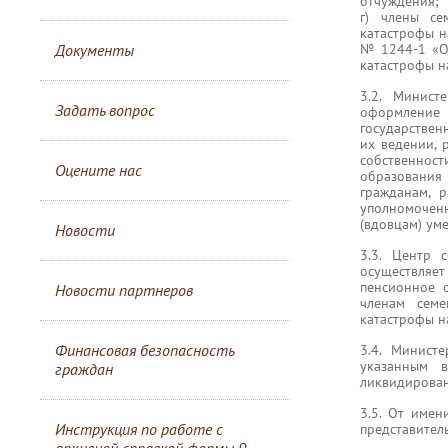
отчуждения;
г) члены се
катастрофы н
Документы
№ 1244-1 «О 
катастрофы н
3.2. Минист
Задать вопрос
оформление 
государствен
их ведении,
собственнос
Оцените нас
образования
гражданам, 
уполномоченн
(вдовцам) ум
Новости
3.3. Центр 
осуществляе
пенсионное 
Новости партнеров
членам семе
катастрофы н
Финансовая безопасность
3.4. Минист
указанным в
граждан
ликвидирован
3.5. От имен
Инструкция по работе с
представител