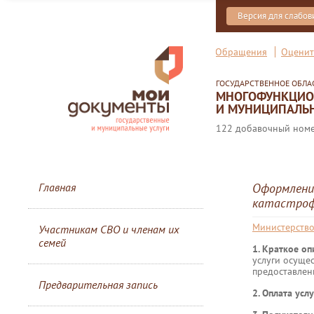
Версия для слабо
Обращения
Оценит
ГОСУДАРСТВЕННОЕ ОБЛ
МНОГОФУНКЦИОН
И МУНИЦИПАЛЬН
122 добавочный номер
Главная
Оформление
катастроф
Министерство
Участникам СВО и членам их
семей
1. Краткое о
услуги осуще
предоставлен
Предварительная запись
2. Оплата услу