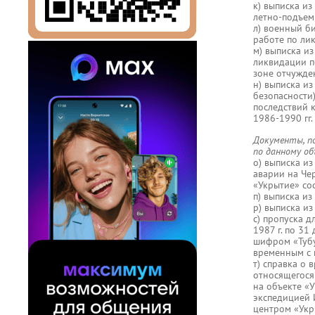
к) выписка из
летно-подъемн
л) военный б
работе по ли
м) выписка из
ликвидации п
зоне отчужде
н) выписка из
безопасности
последствий 
1986-1990 гг.
Документы, п
по данному об
о) выписка и
аварии на Че
«Укрытие» со
п) выписка и
р) выписка и
с) пропуска 
1987 г. по 31
шифром «Тубус
временным с 
т) справка о 
относящегося 
на объекте «
экспедицией 
центром «Укр