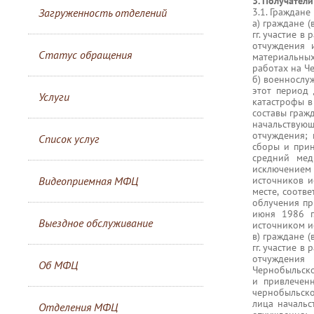
3. Получатели
Загруженность отделений
3.1. Граждан
а) граждане 
гг. участие 
отчуждения 
Статус обращения
материальных
работах на Ч
б) военнослу
этот период 
Услуги
катастрофы в
составы граж
начальствую
отчуждения; 
Список услуг
сборы и прин
средний мед
исключением 
Видеоприемная МФЦ
источников 
месте, соотв
облучения пр
июня 1986 г
Выездное обслуживание
источником 
в) граждане 
гг. участие 
отчуждения
Об МФЦ
Чернобыльско
и привлечен
чернобыльско
лица начальс
Отделения МФЦ