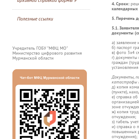
архивной справкой формы 9
4. Сроки:
реш
календарных
Полезные ссылки
5. Перечень 
5.1. Заявител
документы (с
а) заявление
б) паспорт г
Учредитель ГОБУ "МФЦ МО"
в) фото 3х4 с
Министерство цифрового развития
г) документы
Мурманской области
граждан (тру
установления 
Документы, п
катастрофы н
д) копия ком
(пункте), нах
е) справка об
организацией
зоне отчужде
ж) копия труд
отчуждения;
з) табель уче
и) справка о
повышенных р
отчуждения);